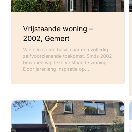
Vrijstaande woning –
2002, Gemert
Van een solide basis naar een volledig
zelfvoorzienende toekomst. Sinds 2002
bewonen wij deze vrijstaande woning.
Door jarenlang inspiratie op...