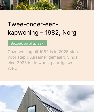
Twee-onder-een-
kapwoning – 1982, Norg
Bezoek op afspraak
Onze woning uit 1982 is in 2025 stap
voor stap duurzamer gemaakt. Sinds
eind 2025 is de woning aardgasvrij.
We...