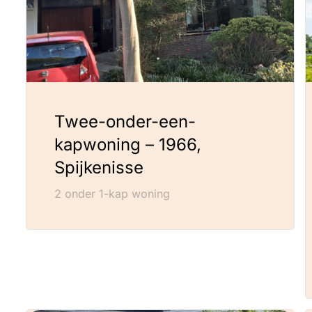
Twee-onder-een-
kapwoning – 1966,
Spijkenisse
2 onder 1-kap woning