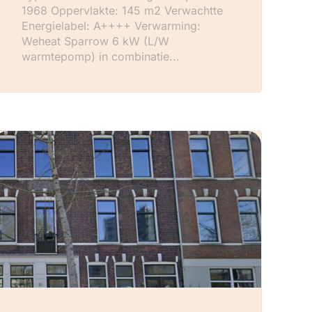
1968 Oppervlakte: 145 m2 Verwachtte
Energielabel: A++++ Verwarming:
Weheat Sparrow 6 kW (L/W
warmtepomp) in combinatie...