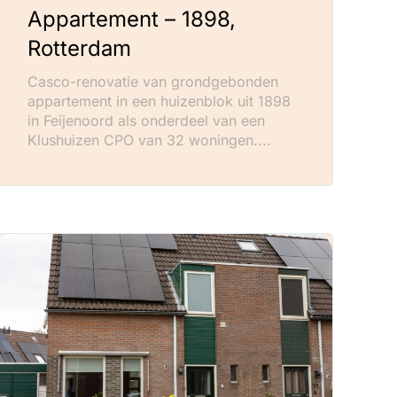
Appartement – 1898,
Rotterdam
Casco-renovatie van grondgebonden
appartement in een huizenblok uit 1898
in Feijenoord als onderdeel van een
Klushuizen CPO van 32 woningen....