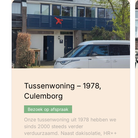
Tussenwoning – 1978,
Culemborg
Bezoek op afspraak
Onze tussenwoning uit 1978 hebben we
sinds 2000 steeds verder
verduurzaamd. Naast dakisolatie, HR++