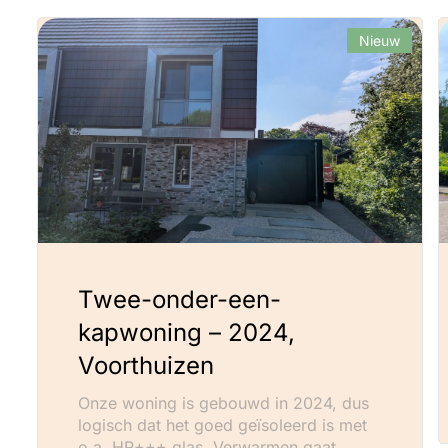
Nieuw
Twee-onder-een-
kapwoning – 2024,
Voorthuizen
Onze woning is gebouwd in 2024, dus
logisch dat het goed geïsoleerd is met
o.a. HR+++ glas. Verwarmen gaat