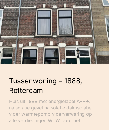
Tussenwoning – 1888,
Rotterdam
Huis uit 1888 met energielabel A+++.
naisolatie gevel naisolatie dak isolatie
vloer warmtepomp vloerverwaring op
alle verdiepingen WTW door het...