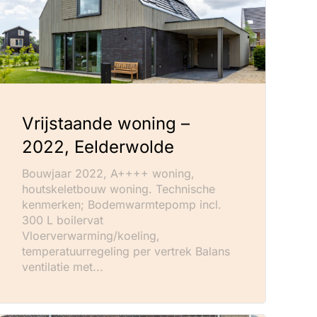
Vrijstaande woning –
2022, Eelderwolde
Bouwjaar 2022, A++++ woning,
houtskeletbouw woning. Technische
kenmerken; Bodemwarmtepomp incl.
300 L boilervat
Vloerverwarming/koeling,
temperatuurregeling per vertrek Balans
ventilatie met...