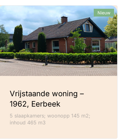
Nieuw
Vrijstaande woning –
1962, Eerbeek
5 slaapkamers; woonopp 145 m2;
inhoud 465 m3