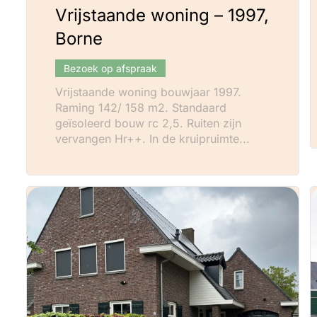
Vrijstaande woning – 1997,
Borne
Bezoek op afspraak
Vrijstaande woning bouwjaar 1997.
Raming 142/ 158 m2. Standaard
geïsoleerd bouw rc 2,5. Ruiten zijn
vervangen Hr++. In de kruipruimte...