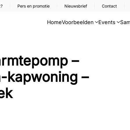
t?
Pers en promotie
Nieuwsbrief
Contact
Home
Voorbeelden
Events
Sam
armtepomp –
-kapwoning –
ek