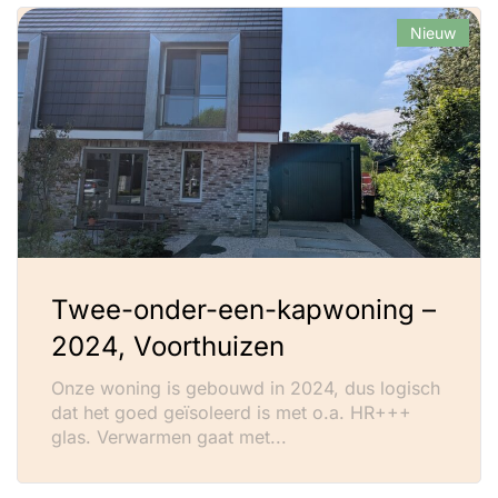
Nieuw
Twee-onder-een-kapwoning –
2024, Voorthuizen
Onze woning is gebouwd in 2024, dus logisch
dat het goed geïsoleerd is met o.a. HR+++
glas. Verwarmen gaat met...