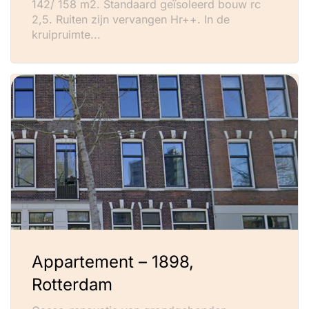
142/ 158 m2. Standaard geïsoleerd bouw rc
2,5. Ruiten zijn vervangen Hr++. In de
kruipruimte...
Appartement – 1898,
Rotterdam