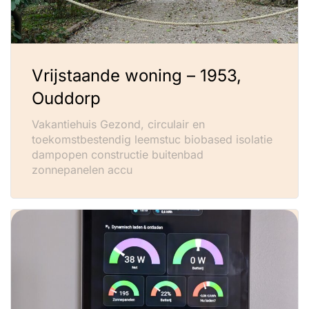
Vrijstaande woning – 1953,
Ouddorp
Vakantiehuis Gezond, circulair en
toekomstbestendig leemstuc biobased isolatie
dampopen constructie buitenbad
zonnepanelen accu