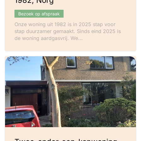
1982, Norg
Bezoek op afspraak
Onze woning uit 1982 is in 2025 stap voor
stap duurzamer gemaakt. Sinds eind 2025 is
de woning aardgasvrij. We...