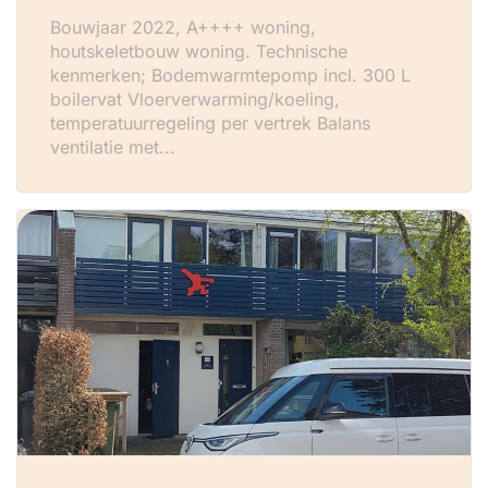
Bouwjaar 2022, A++++ woning,
houtskeletbouw woning. Technische
kenmerken; Bodemwarmtepomp incl. 300 L
boilervat Vloerverwarming/koeling,
temperatuurregeling per vertrek Balans
ventilatie met...