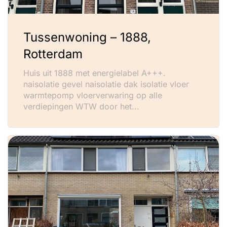
Tussenwoning – 1888,
Rotterdam
Huis uit 1888 met energielabel A+++.
naisolatie gevel naisolatie dak isolatie vloer
warmtepomp vloerverwaring op alle
verdiepingen WTW door het...