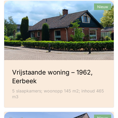
Nieuw
Vrijstaande woning – 1962,
Eerbeek
5 slaapkamers; woonopp 145 m2; inhoud 465
m3
Nieuw