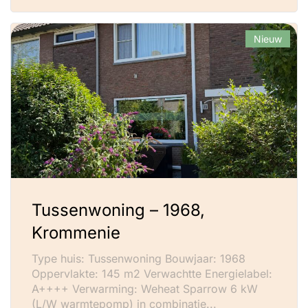
Nieuw
Tussenwoning – 1968,
Krommenie
Type huis: Tussenwoning Bouwjaar: 1968
Oppervlakte: 145 m2 Verwachtte Energielabel:
A++++ Verwarming: Weheat Sparrow 6 kW
(L/W warmtepomp) in combinatie...