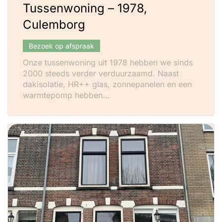
Tussenwoning – 1978,
Culemborg
Bezoek op afspraak
Onze tussenwoning uit 1978 hebben we sinds
2000 steeds verder verduurzaamd. Naast
dakisolatie, HR++ glas, zonnepanelen en een
warmtepomp hebben...