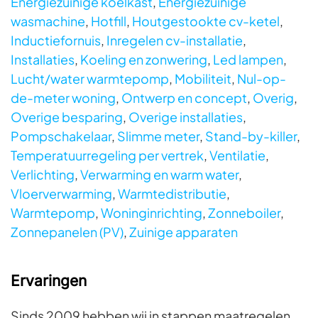
Energiezuinige koelkast
,
Energiezuinige
wasmachine
,
Hotfill
,
Houtgestookte cv-ketel
,
Inductiefornuis
,
Inregelen cv-installatie
,
Installaties
,
Koeling en zonwering
,
Led lampen
,
Lucht/water warmtepomp
,
Mobiliteit
,
Nul-op-
de-meter woning
,
Ontwerp en concept
,
Overig
,
Overige besparing
,
Overige installaties
,
Pompschakelaar
,
Slimme meter
,
Stand-by-killer
,
Temperatuurregeling per vertrek
,
Ventilatie
,
Verlichting
,
Verwarming en warm water
,
Vloerverwarming
,
Warmtedistributie
,
Warmtepomp
,
Woninginrichting
,
Zonneboiler
,
Zonnepanelen (PV)
,
Zuinige apparaten
Ervaringen
Sinds 2009 hebben wij in stappen maatregelen