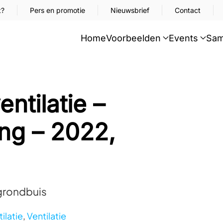
t?
Pers en promotie
Nieuwsbrief
Contact
Home
Voorbeelden
Events
Sam
ntilatie –
ng – 2022,
 grondbuis
ilatie
,
Ventilatie