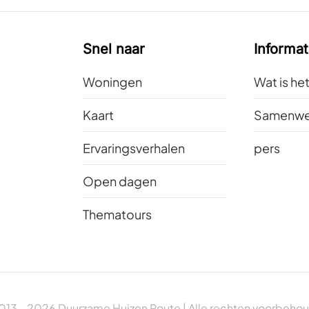
Snel naar
Informat
Woningen
Wat is he
Kaart
Samenwe
Ervaringsverhalen
pers
Open dagen
Thematours
013 -
2026
Duurzame Huizen Route | Alle rechten voorbeho