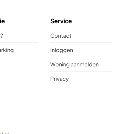
ie
Service
t?
Contact
rking
Inloggen
Woning aanmelden
Privacy
uden