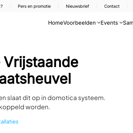
t?
Pers en promotie
Nieuwsbrief
Contact
Home
Voorbeelden
Events
Sam
 Vrijstaande
Kaatsheuvel
en slaat dit op in domotica systeem.
ekoppeld worden.
tallaties