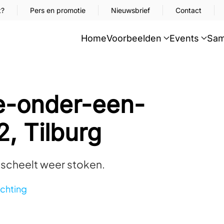
t?
Pers en promotie
Nieuwsbrief
Contact
Home
Voorbeelden
Events
Sam
e-onder-een-
, Tilburg
 scheelt weer stoken.
ichting