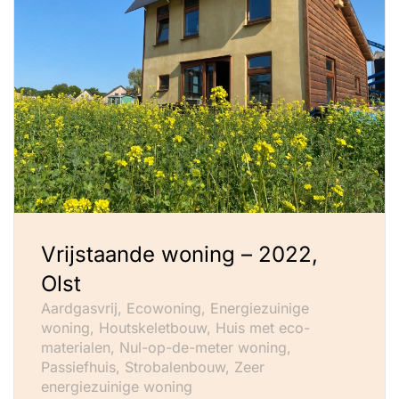
Vrijstaande woning – 2022,
Olst
Aardgasvrij, Ecowoning, Energiezuinige
woning, Houtskeletbouw, Huis met eco-
materialen, Nul-op-de-meter woning,
Passiefhuis, Strobalenbouw, Zeer
energiezuinige woning