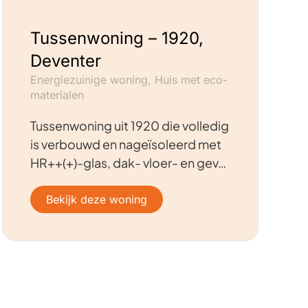
Tussenwoning – 1920,
Deventer
Energiezuinige woning, Huis met eco-
materialen
Tussenwoning uit 1920 die volledig
is verbouwd en nageïsoleerd met
HR++(+)-glas, dak- vloer- en gev…
Bekijk deze woning