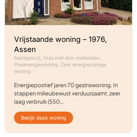
Vrijstaande woning – 1976,
Assen
Aardgasvrij, Huis met eco-materialen,
Plusenergiewoning, Zeer energiezuinige
woning
Energiepostief jaren 70 gezinswoning. In
stappen milieubewust verduurzaamt, zeer
laag verbruik (550…
Bekijk deze woning