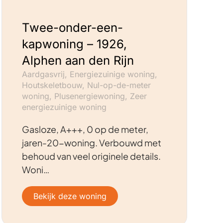
Twee-onder-een-
kapwoning – 1926,
Alphen aan den Rijn
Aardgasvrij, Energiezuinige woning,
Houtskeletbouw, Nul-op-de-meter
woning, Plusenergiewoning, Zeer
energiezuinige woning
Gasloze, A+++, 0 op de meter,
jaren-20-woning. Verbouwd met
behoud van veel originele details.
Woni…
Bekijk deze woning