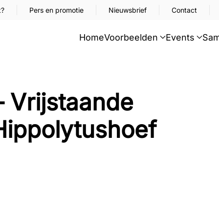
t?
Pers en promotie
Nieuwsbrief
Contact
Home
Voorbeelden
Events
Sam
– Vrijstaande
Hippolytushoef