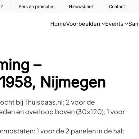
t?
Pers en promotie
Nieuwsbrief
Contact
Home
Voorbeelden
Events
Sam
ming –
1958, Nijmegen
cht bij Thuisbaas.nl; 2 voor de
eden en overloop boven (30×120); 1 voor
mostaten: 1 voor de 2 panelen in de hal;