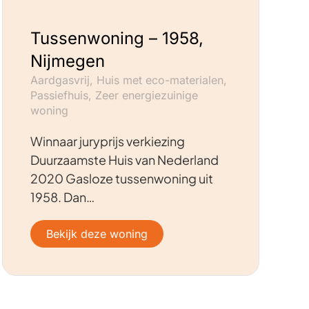
Tussenwoning – 1958,
Nijmegen
Aardgasvrij, Huis met eco-materialen,
Passiefhuis, Zeer energiezuinige
woning
Winnaar juryprijs verkiezing
Duurzaamste Huis van Nederland
2020 Gasloze tussenwoning uit
1958. Dan…
Bekijk deze woning