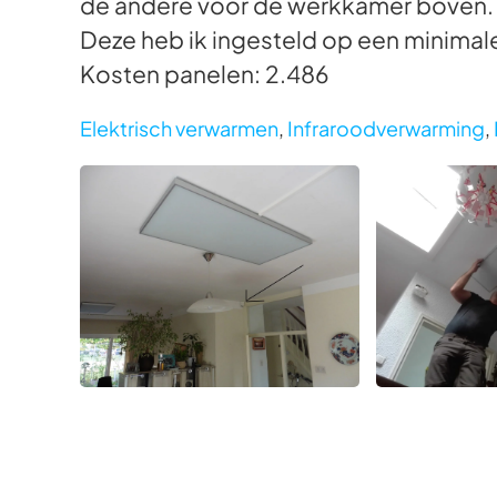
de andere voor de werkkamer boven.
Deze heb ik ingesteld op een minimal
Kosten panelen: 2.486
Elektrisch verwarmen
,
Infraroodverwarming
,
Foto bekijken
Foto