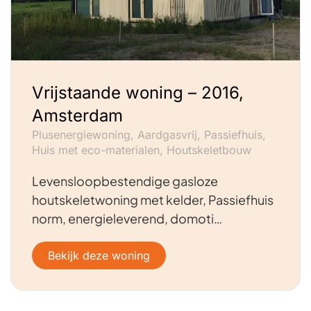
Vrijstaande woning – 2016,
Amsterdam
Plusenergiewoning, Aardgasvrij, Passiefhuis,
Huis met eco-materialen, Houtskeletbouw
Levensloopbestendige gasloze
houtskeletwoning met kelder, Passiefhuis
norm, energieleverend, domoti…
Bekijk deze woning