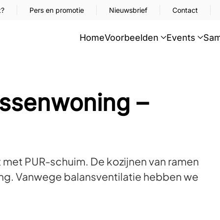
t?
Pers en promotie
Nieuwsbrief
Contact
Home
Voorbeelden
Events
Sam
ussenwoning –
cht met PUR-schuim. De kozijnen van ramen
ng. Vanwege balansventilatie hebben we