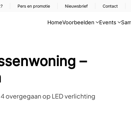
t?
Pers en promotie
Nieuwsbrief
Contact
Home
Voorbeelden
Events
Sam
ssenwoning –
m
014 overgegaan op LED verlichting