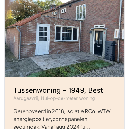
Tussenwoning – 1949, Best
Aardgasvrij, Nul-op-de-meter woning
Gerenoveerd in 2018, isolatie RC6, WTW,
energiepositief, zonnepanelen,
sedumdak. Vanaf aug 2024 ful…