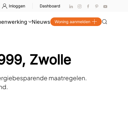
Inloggen
Dashboard
enwerking
Nieuws
Woning aanmelden
999, Zwolle
energiebesparende maatregelen.
md.