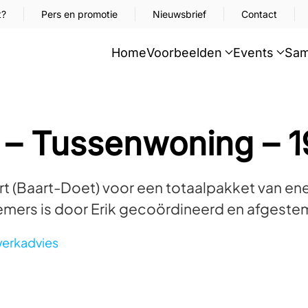
t?
Pers en promotie
Nieuwsbrief
Contact
Home
Voorbeelden
Events
Sam
– Tussenwoning – 1
art (Baart-Doet) voor een totaalpakket van 
nemers is door Erik gecoördineerd en afgeste
erkadvies