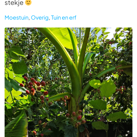
stekje
Moestuin
,
Overig
,
Tuin en erf
Foto bekijken