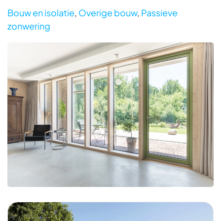
Bouw en isolatie
,
Overige bouw
,
Passieve
zonwering
Foto bekijken