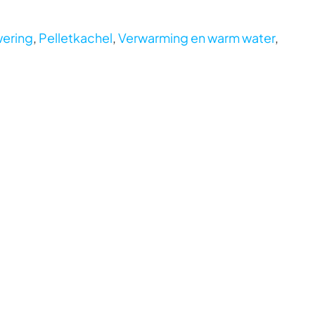
wering
,
Pelletkachel
,
Verwarming en warm water
,