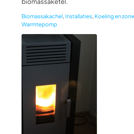
biomassaketel.
Biomassakachel
,
Installaties
,
Koeling en zon
Warmtepomp
Foto bekijken