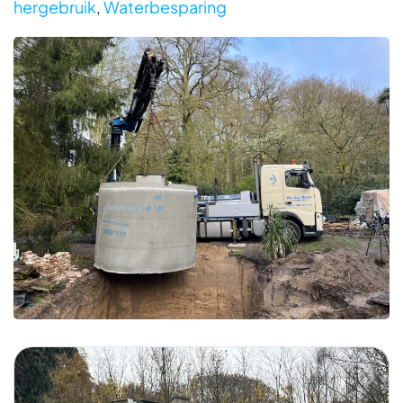
hergebruik
,
Waterbesparing
Foto bekijken