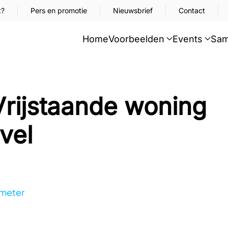
t?
Pers en promotie
Nieuwsbrief
Contact
Home
Voorbeelden
Events
Sam
Vrijstaande woning
vel
meter