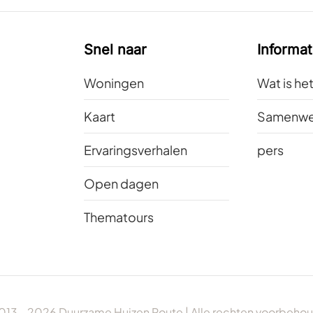
Snel naar
Informat
Woningen
Wat is he
Kaart
Samenwe
Ervaringsverhalen
pers
Open dagen
Thematours
013 -
2026
Duurzame Huizen Route | Alle rechten voorbeho