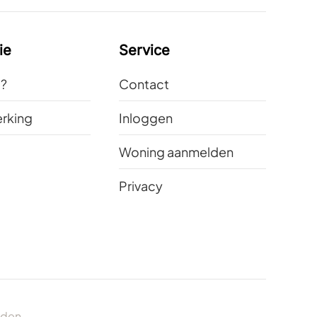
ie
Service
t?
Contact
rking
Inloggen
Woning aanmelden
Privacy
uden