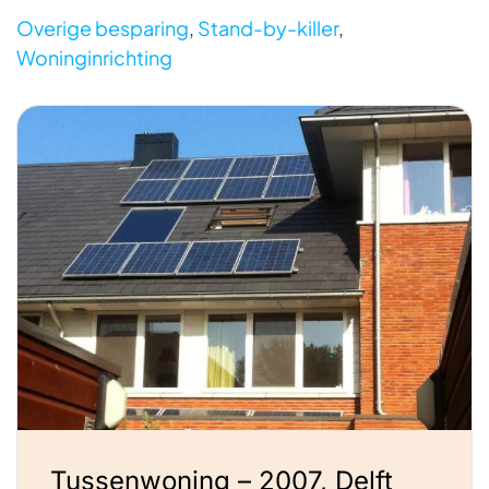
Overige besparing
,
Stand-by-killer
,
Woninginrichting
Tussenwoning – 2007, Delft