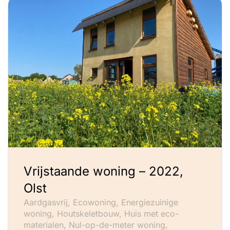
Vrijstaande woning – 2022,
Olst
Aardgasvrij, Ecowoning, Energiezuinige
woning, Houtskeletbouw, Huis met eco-
materialen, Nul-op-de-meter woning,