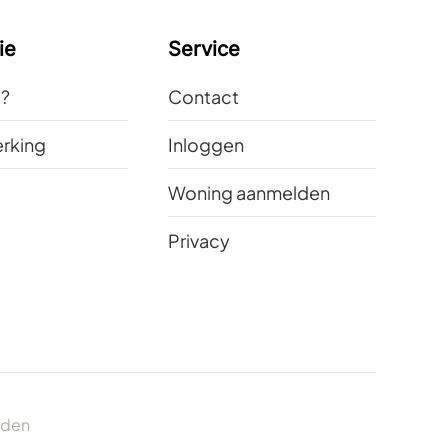
ie
Service
t?
Contact
rking
Inloggen
Woning aanmelden
Privacy
uden