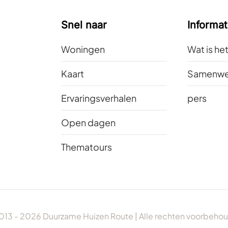
Snel naar
Informat
Woningen
Wat is he
Kaart
Samenwe
Ervaringsverhalen
pers
Open dagen
Thematours
013 -
2026
Duurzame Huizen Route | Alle rechten voorbeho