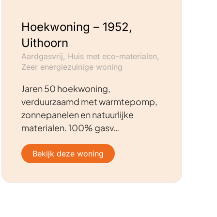
Hoekwoning – 1952,
Uithoorn
Aardgasvrij, Huis met eco-materialen,
Zeer energiezuinige woning
Jaren 50 hoekwoning,
verduurzaamd met warmtepomp,
zonnepanelen en natuurlijke
materialen. 100% gasv…
Bekijk deze woning