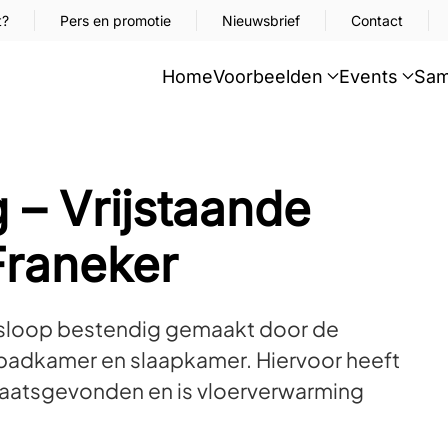
t?
Pers en promotie
Nieuwsbrief
Contact
Home
Voorbeelden
Events
Sam
 – Vrijstaande
Franeker
nsloop bestendig gemaakt door de
 badkamer en slaapkamer. Hiervoor heeft
laatsgevonden en is vloerverwarming