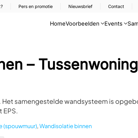
t?
Pers en promotie
Nieuwsbrief
Contact
Home
Voorbeelden
Events
Sam
nnen – Tussenwoning
 Het samengestelde wandsysteem is opgebo
t EPS.
e (spouwmuur)
,
Wandisolatie binnen