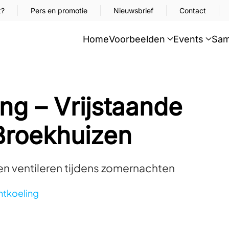
t?
Pers en promotie
Nieuwsbrief
Contact
Home
Voorbeelden
Events
Sam
ng – Vrijstaande
Broekhuizen
 ventileren tijdens zomernachten
tkoeling