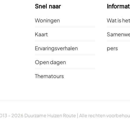
Snel naar
Informat
Woningen
Wat is he
Kaart
Samenwe
Ervaringsverhalen
pers
Open dagen
Thematours
013 -
2026
Duurzame Huizen Route | Alle rechten voorbeho