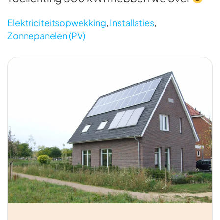
Elektriciteitsopwekking
,
Installaties
,
Zonnepanelen (PV)