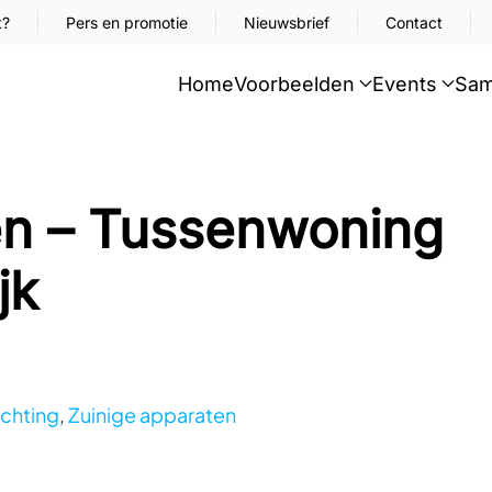
t?
Pers en promotie
Nieuwsbrief
Contact
Home
Voorbeelden
Events
Sam
en – Tussenwoning
jk
ichting
,
Zuinige apparaten