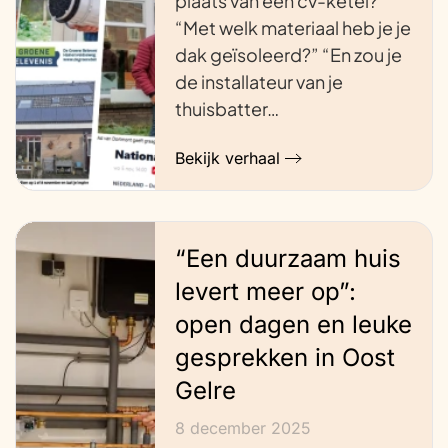
plaats van een cv-ketel?”
“Met welk materiaal heb je je
dak geïsoleerd?” “En zou je
de installateur van je
thuisbatter…
Bekijk verhaal
“Een duurzaam huis
levert meer op”:
open dagen en leuke
gesprekken in Oost
Gelre
8 december 2025