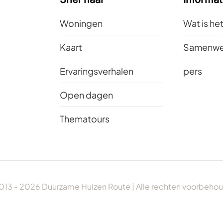
Woningen
Wat is he
Kaart
Samenwe
Ervaringsverhalen
pers
Open dagen
Thematours
013 -
2026
Duurzame Huizen Route | Alle rechten voorbeho