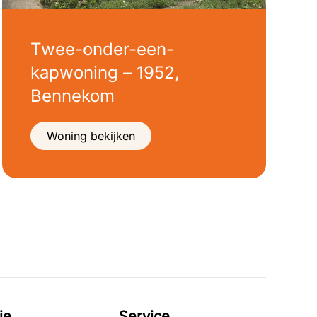
Twee-onder-een-
kapwoning – 1952,
Bennekom
Woning bekijken
ie
Service