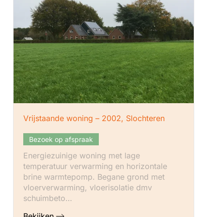
Vrijstaande woning – 2002, Slochteren
Bezoek op afspraak
Energiezuinige woning met lage
temperatuur verwarming en horizontale
brine warmtepomp. Begane grond met
vloerverwarming, vloerisolatie dmv
schuimbeto…
Bekijken