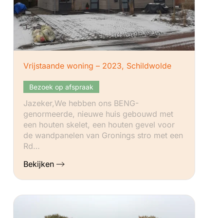
Vrijstaande woning – 2023, Schildwolde
Bezoek op afspraak
Jazeker,We hebben ons BENG-
genormeerde, nieuwe huis gebouwd met
een houten skelet, een houten gevel voor
de wandpanelen van Gronings stro met een
Rd…
Bekijken