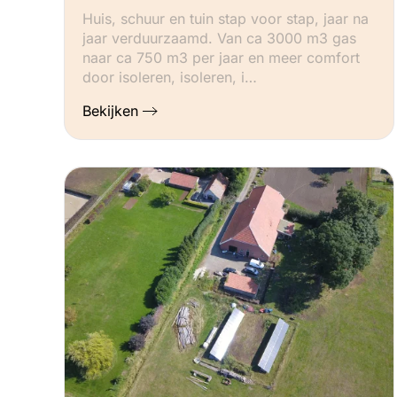
Huis, schuur en tuin stap voor stap, jaar na
jaar verduurzaamd. Van ca 3000 m3 gas
naar ca 750 m3 per jaar en meer comfort
door isoleren, isoleren, i…
Bekijken