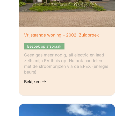
Vrijstaande woning – 2002, Zuidbroek
Bezoek op afspraak
Geen gas meer nodig, all electric en laad
zelfs mijn EV thuis op. Nu ook handelen
met de stroomprijzen via de EPEX (energie
beurs)
Bekijken