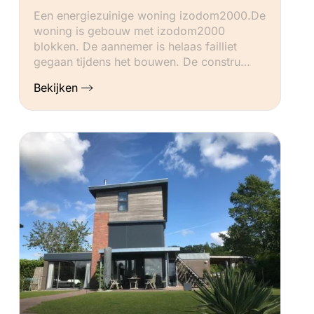
Een energiezuinige woning izodom2000.De
woning is gebouw met izodom2000
blokken. De aannemer is helaas failliet
gegaan tijdens het bouwen. De constru…
Bekijken