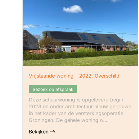
Vrijstaande woning – 2022, Overschild
Bezoek op afspraak
Deze schuurwoning is opgeleverd begin
2023 en onder architectuur nieuw gebouwd
in het kader van de versterkingsoperatie
Groningen. De gehele woning o…
Bekijken