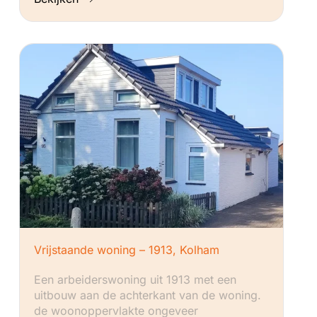
Vrijstaande woning – 1913, Kolham
Een arbeiderswoning uit 1913 met een
uitbouw aan de achterkant van de woning.
de woonoppervlakte ongeveer