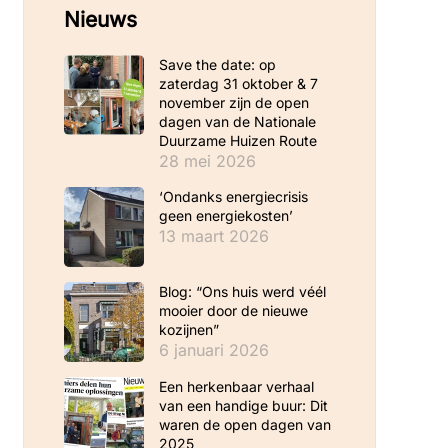
Nieuws
Save the date: op
zaterdag 31 oktober & 7
november zijn de open
dagen van de Nationale
Duurzame Huizen Route
28 mei 2026
‘Ondanks energiecrisis
geen energiekosten’
13 maart 2026
Blog: “Ons huis werd véél
mooier door de nieuwe
kozijnen”
6 januari 2026
Een herkenbaar verhaal
van een handige buur: Dit
waren de open dagen van
2025