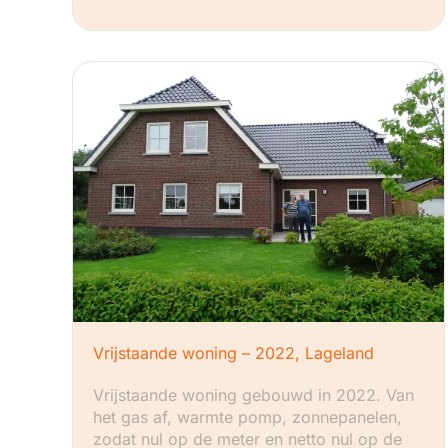
Vrijstaande woning – 2022, Lageland
Vrijstaande woning gebouwd in 2022. Van
het gas af, warmte pomp, zonnepanelen,
zodat nul op de meter en netto nul op de