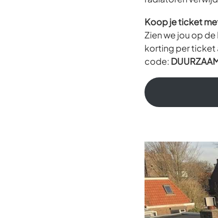
Koop je ticket me
Zien we jou op de
korting per ticke
code:
DUURZAA