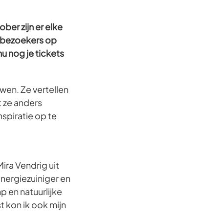
ber zijn er elke
 bezoekers op
u nog je tickets
wen. Ze vertellen
t ze anders
spiratie op te
ira Vendrig uit
energiezuiniger en
 en natuurlijke
t kon ik ook mijn