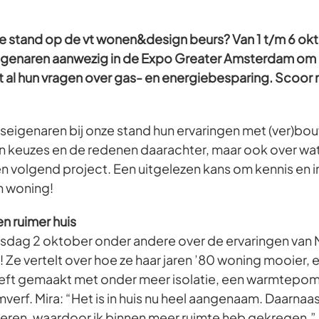
ze stand op de vt wonen&design beurs? Van 1 t/m 6 okto
eigenaren aanwezig in de Expo Greater Amsterdam om
 al hun vragen over gas- en energiebesparing. Scoor n
iseigenaren bij onze stand hun ervaringen met (ver)bou
hun keuzes en de redenen daarachter, maar ook over wa
n volgend project. Een uitgelezen kans om kennis en in
n woning!
n ruimer huis
sdag 2 oktober onder andere over de ervaringen van M
Ze vertelt over hoe ze haar jaren ’80 woning mooier, 
ft gemaakt met onder meer isolatie, een warmtepomp
mverf. Mira: “Het is in huis nu heel aangenaam. Daarnaas
deren, waardoor ik binnen meer ruimte heb gekregen.”