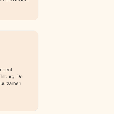
incent
Tilburg. De
rduurzamen