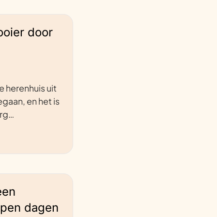
ooier door
e herenhuis uit
gaan, en het is
erg…
een
open dagen