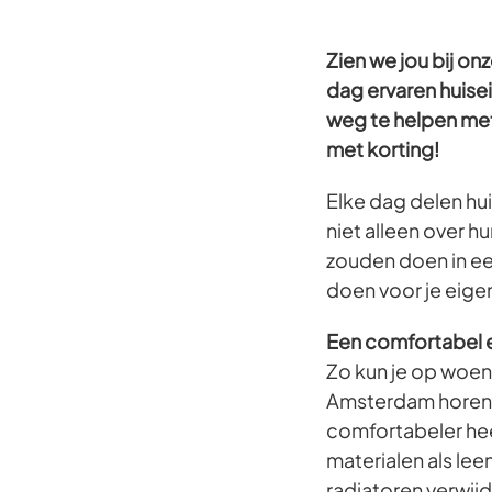
Zien we jou bij on
dag ervaren huis
weg te helpen met
met korting!
Elke dag delen hu
niet alleen over 
zouden doen in ee
doen voor je eige
Een comfortabel e
Zo kun je op woen
Amsterdam horen! 
comfortabeler hee
materialen als lee
radiatoren verwij