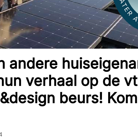
n andere huiseigena
hun verhaal op de vt
design beurs! Kom j
4