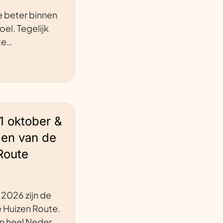
 beter binnen
oel. Tegelijk
ite…
1 oktober &
gen van de
Route
2026 zijn de
 Huizen Route.
n heel Neder…