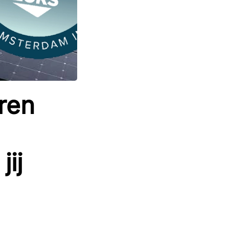
ren
ij