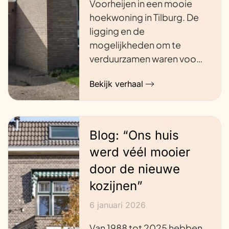
Voorheijen in een mooie
hoekwoning in Tilburg. De
ligging en de
mogelijkheden om te
verduurzamen waren voo…
Bekijk verhaal
Blog: “Ons huis
werd véél mooier
door de nieuwe
kozijnen”
6 januari 2026
Van 1988 tot 2025 hebben