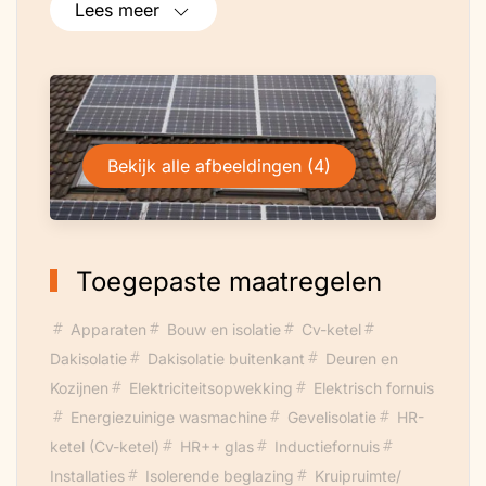
Lees meer
na introductie een HR ketel geplaatst.
Heel snel daalde daardoor het verbruik
met honderden m3 gas per jaar.
Na die wijzigingen zijn we lange tijd stil
blijven staan. Wel bleven we
Bekijk alle afbeeldingen (4)
langzamerhand steeds zuiniger apparaten
kopen om het stevige
elektriciteitsverbruik terug te dringen. Zo
is onder andere de ventilatie omgebouwd
Toegepaste maatregelen
naar een type met zuinige DC motor
en CO2 sturing, en bijna overal is LED
Apparaten
Bouw en isolatie
Cv-ketel
verlichting aangebracht.
Dakisolatie
Dakisolatie buitenkant
Deuren en
Toen bijna alles qua apparaten vervangen
Kozijnen
Elektriciteitsopwekking
Elektrisch fornuis
was hebben we zonnepanelen geplaatst.
Energiezuinige wasmachine
Gevelisolatie
HR-
De stevige besparingen die daaruit
ketel (Cv-ketel)
HR++ glas
Inductiefornuis
voortkwamen hebben we ingezet om het
Installaties
Isolerende beglazing
Kruipruimte/