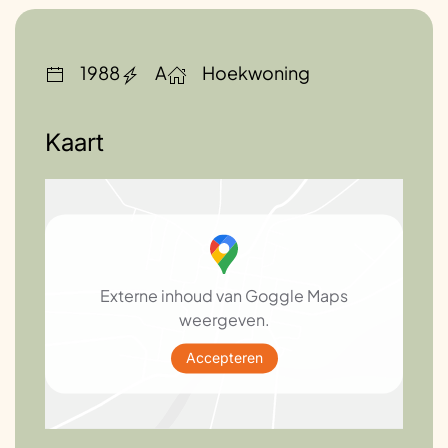
HR++ glas
1988
A
Hoekwoning
Wandisolatie buiten
Kaart
Led lampen
Zuinige apparaten
Externe inhoud van Goggle Maps
Kruipruimte/ kelderisolatie
weergeven.
Accepteren
Inductiefornuis