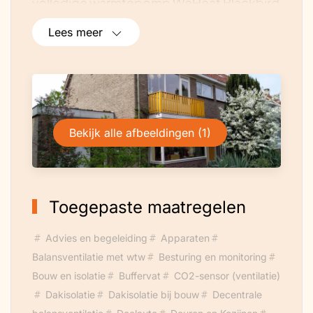
volledige warmtepomp WeHeat Blackbird
met boiler. Vanaf september 2026 ook 5
Lees meer
kWh-batterij.
Bekijk alle afbeeldingen (1)
Toegepaste maatregelen
Advies en begeleiding
Apparaten
Balansventilatie met wtw
Besturing en monitoring
Bouw en isolatie
Buffervat
CO2-sensor (ventilatie)
Dakisolatie
Dakisolatie bij bouw
Decentrale