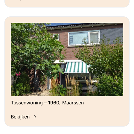
Ervaringen
Wooncomfort is zeer duidelijk
toegenomen. In fase 2 bleek het verbruik
is hoger dan eerder berekend was
(vermoeden is dat door betere isolatie niet
verwarmde verdiepingen daling van
verbruik gas minder is dan eerst berekend
door adviseur). Was groot project dat
samen met wat kleinere klusjes enkele
weken duurde. Via onze adviseur konden
de werkzaamheden door ca. 7 bedrijven
goed afgestemd worden maar het is niet
niks. En dan hebben we geen laag
Tussenwoning – 1960, Maarssen
temperatuursysteem behoeven aan te
leggen t.b.v. een warmtepomp, want dan
Bekijken
had iedere ruimte open gebroken moeten
worden. 3) CV-ketel vervangen door