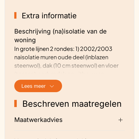
Extra informatie
Beschrijving (na)isolatie van de
woning
In grote lijnen 2 rondes: 1) 2002/2003
naisolatie muren oude deel (inblazen
steenwol), dak (10 cm steenwol) en vloer
(tonzon), sedumdak op uitbouw en
garage; rolluiken zonzijde beneden 2) 2017
Lees meer
aanvulling isolatie (spouw hoofdgebouw
met inblazen steenwol, uitbouw met soort
Beschreven maatregelen
pur naast aanwezige piepschuimplaten,
vloer met bodemfolie en isobooster T3 –
Maatwerkadvies
Tonzon was ernstig beschadigd door
muizen) , vervanging alle (dubbelglas)