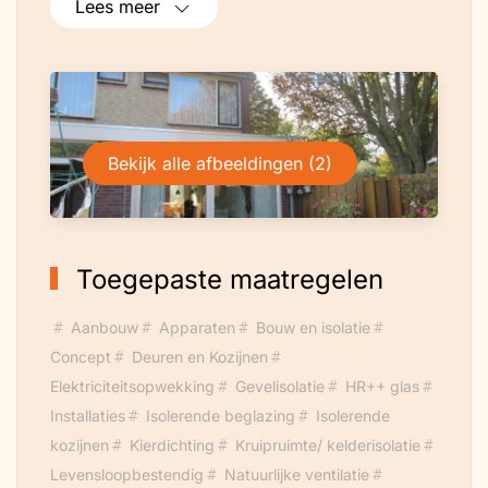
Lees meer
Bekijk alle afbeeldingen (2)
Toegepaste maatregelen
Aanbouw
Apparaten
Bouw en isolatie
Concept
Deuren en Kozijnen
Elektriciteitsopwekking
Gevelisolatie
HR++ glas
Installaties
Isolerende beglazing
Isolerende
kozijnen
Kierdichting
Kruipruimte/ kelderisolatie
Levensloopbestendig
Natuurlijke ventilatie