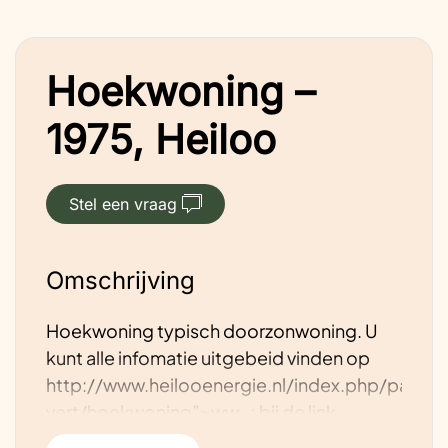
Hoekwoning –
1975, Heiloo
Stel een vraag
Omschrijving
Hoekwoning typisch doorzonwoning. U
kunt alle infomatie uitgebeid vinden op
http://www.heilooenergie.nl/index.php/particu
vert/hoekwoning”>ww…; bij de link
Termijen 96 1975