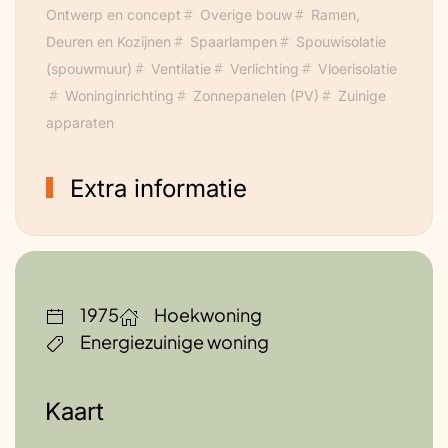
Ontwerp en concept
Overige bouw
Ramen,
Deuren en Kozijnen
Spaarlampen
Spouwisolatie
(spouwmuur)
Ventilatie
Verlichting
Vloerisolatie
Woninginrichting
Zonnepanelen (PV)
Zuinige
apparaten
Extra informatie
1975
Hoekwoning
Energiezuinige woning
Kaart