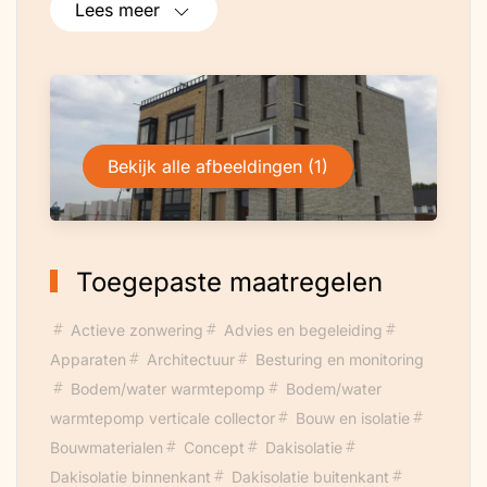
Lees meer
Bekijk alle afbeeldingen (1)
Toegepaste maatregelen
Actieve zonwering
Advies en begeleiding
Apparaten
Architectuur
Besturing en monitoring
Bodem/water warmtepomp
Bodem/water
warmtepomp verticale collector
Bouw en isolatie
Bouwmaterialen
Concept
Dakisolatie
Dakisolatie binnenkant
Dakisolatie buitenkant