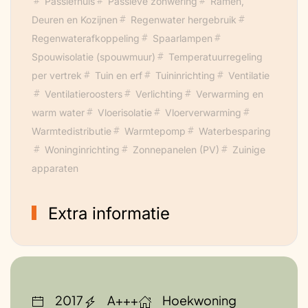
Passiefhuis
Passieve zonwering
Ramen,
Deuren en Kozijnen
Regenwater hergebruik
Regenwaterafkoppeling
Spaarlampen
Spouwisolatie (spouwmuur)
Temperatuurregeling
per vertrek
Tuin en erf
Tuininrichting
Ventilatie
Ventilatieroosters
Verlichting
Verwarming en
warm water
Vloerisolatie
Vloerverwarming
Warmtedistributie
Warmtepomp
Waterbesparing
Woninginrichting
Zonnepanelen (PV)
Zuinige
apparaten
Extra informatie
2017
A+++
Hoekwoning