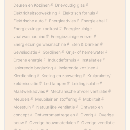
Deuren en Kozijnen
Drievoudig glas
Elektriciteitsopwekking
Elektrisch fornuis
Elektrische auto
Energieadvies
Energielabel
Energiezuinige koelkast
Energiezuinige
vaatwasmachine
Energiezuinige vriezer
Energiezuinige wasmachine
Eten & Drinken
Gevelisolatie
Gordijnen
Grijs- of hemelwater
Groene energie
Inductiefornuis
Installaties
Isolerende beglazing
Isolerende kozijnen
Kierdichting
Koeling en zonwering
Kruipruimte/
kelderisolatie
Led lampen
Leidingisolatie
Maatwerkadvies
Mechanische afvoer ventilatie
Meubels
Meubilair en stoffering
Mobiliteit
Moestuin
Natuurlijke ventilatie
Ontwerp en
concept
Ontwerpmaatregelen
Overig
Overige
bouw
Overige bouwmaterialen
Overige ventilatie