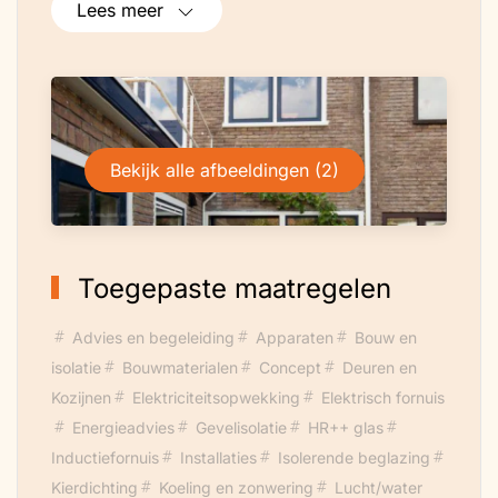
Lees meer
Bekijk alle afbeeldingen (2)
Toegepaste maatregelen
Advies en begeleiding
Apparaten
Bouw en
isolatie
Bouwmaterialen
Concept
Deuren en
Kozijnen
Elektriciteitsopwekking
Elektrisch fornuis
Energieadvies
Gevelisolatie
HR++ glas
Inductiefornuis
Installaties
Isolerende beglazing
Kierdichting
Koeling en zonwering
Lucht/water