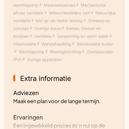
warmtepomp
Maatwerkadvies
Mechanische
afvoer ventilatie
Milieuvriendelijke verf
Natuurlijke
ventilatie
Nul-op-de-meter woning
Ontwerp en
concept
Overige bouw
Ramen, Deuren en
Kozijnen
Ventilatie
Verwarming en warm water
Vloerisolatie
Wandafwerking
Wandisolatie buiten
Warmtepomp
Woninginrichting
Zonnepanelen
(PV)
Zuinige apparaten
Extra informatie
Adviezen
Maak een plan voor de lange termijn.
Ervaringen
Een ingewikkeld proces zo’n nul op de