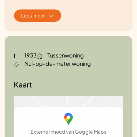
meter woning .. maar het zeker waard. Ons
huis is comfortabeler, warmer, en het
Lees meer
binnen klimaat is erg prettig.
Toekomstplannen
Ons toekomstplan is om ook ons afval en
watergebruik verder te reduceren.
1933
Tussenwoning
Nul-op-de-meter woning
Kaart
Externe inhoud van Goggle Maps