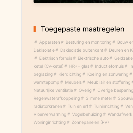
(inductie) is geen gas nodig. Voor 2020
Toegepaste maatregelen
Apparaten
Besturing en monitoring
Bouw en 
Dakisolatie
Dakisolatie buitenkant
Deuren en K
Elektrisch fornuis
Elektrische auto
Geldzake
ketel (Cv-ketel)
HR++ glas
Inductiefornuis
I
beglazing
Kierdichting
Koeling en zonwering
warmtepomp
Meubels
Meubilair en stoffering
Natuurlijke ventilatie
Overig
Overige besparin
Regenwaterafkoppeling
Slimme meter
Spouwis
radiatorkranen
Tuin en erf
Tuininrichting
Vent
Vloerverwarming
Vogelbehuizing
Wandafwerk
Woninginrichting
Zonnepanelen (PV)