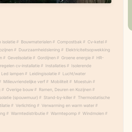
 is de gasleiding doorgezaagd.
isolatie
Bouwmaterialen
Compostbak
Cv-ketel
ozijnen
Duurzaamheidslening
Elektriciteitsopwekking
n
Gevelisolatie
Gordijnen
Groene energie
HR-
nregelen cv-installatie
Installaties
Isolerende
Led lampen
Leidingisolatie
Lucht/water
Milieuvriendelijke verf
Mobiliteit
Moestuin
g
Overige bouw
Ramen, Deuren en Kozijnen
olatie (spouwmuur)
Stand-by-killer
Thermostatische
ilatie
Verlichting
Verwarming en warm water
ing
Warmtedistributie
Warmtepomp
Windmolen