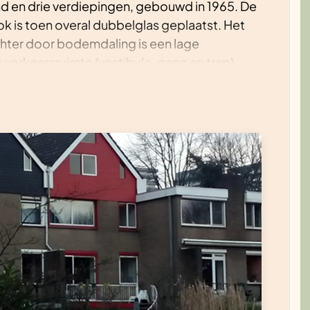
d en drie verdiepingen, gebouwd in 1965. De
ok is toen overal dubbelglas geplaatst. Het
echter door bodemdaling is een lage
 verkeersruimte (vestibule, gang en trap)
Vanaf 2015 loopt er een
spouwmuurisolatie, verbetering dakisolatie
16 westzijde), vervangen voegwerk,
r voor tapwater. Hemelwaterafvoer bevindt
de helft op opgevangen in regenton en wadi in
erk is de deur naar het balkon vervangen door
or H++. In voorbereiding is een balkon
eid van dit huis (blauwe topgevel) is dat
eïsoleerd met behulp van een soort isolatie
nmiddels label A. In de planning staat nog
ogte van de kruipruimte dit toestaat en
ische installatie.Momenteel is er allen nog
vriest. Voor de tapwater voorziening en koken