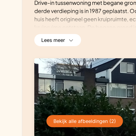
Drive-in tussenwoning met begane gron
derde verdieping is in 1987 geplaatst. O
huis heeft origineel geen kruipruimte, 
kruipruime ontstaan. De begane grond is
inbouwkast, bijkeuken en en werkkamer.
Lees meer
duurzaamheidsprogramma bestaande uit 
(warmdak), 30 zonnepanelen (14 oost-, 
warmtepomp voor cv, warmtepompbolie
zich aan achterzijde huis en wordt voor 
de tuin. Gelijk met onderhoud schilderw
een geïsoleerde en waar nodig ruiten do
overkapping met zonnepanelen.Bijzonderh
het dak achteraf aan de buitenzijde is g
lego systeem (recapan). Het huis heeft i
isolatie vloer begane grond zodra de ho
Bekijk alle afbeeldingen (2)
vervanging cv installatie door een elektr
gasverbruik voor de verwarming als het 