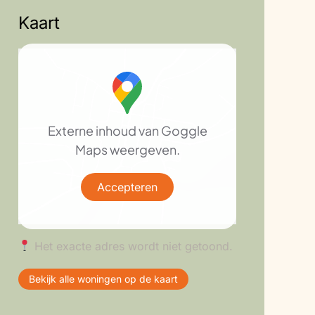
Kaart
Externe inhoud van Goggle
Maps weergeven.
Accepteren
Het exacte adres wordt niet getoond.
Bekijk alle woningen op de kaart