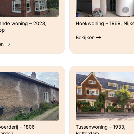
aande woning – 2023,
Hoekwoning – 1969, Nijk
op
Bekijken
en
erderij – 1806,
Tussenwoning – 1933,
aarden
Rotterdam