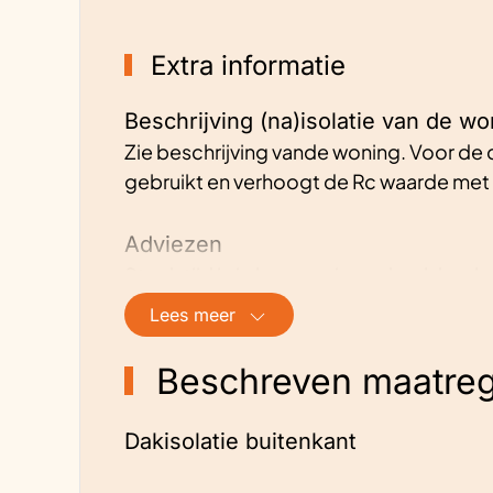
Extra informatie
Beschrijving (na)isolatie van de wo
Zie beschrijving vande woning. Voor de 
gebruikt en verhoogt de Rc waarde met 
Adviezen
Steek tijd in je leveranciers, check hun 
goed en denken ze met je mee als het ga
Lees meer
toekomstig onderhoud.
Beschreven maatreg
Ervaringen
Het is van belang leveranciers te vinde
Dakisolatie buitenkant
oplossingen. Dan duurt het wat langer vo
dan wel goed. Het dak is aan de buitenzi