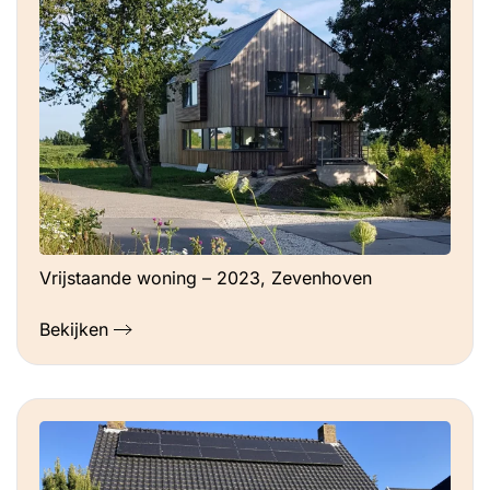
dan gedacht omdat het geen universeel
kant-en-klare oplossingen zijn. Elke klus is
uniek, maar ze voeren het graag zo snel
mogelijk uit, zonder eerst goed de situatie
in kaart te brengen. ** Ook hebben we het
idee dat als je het werk van bedrijven niet
controleert, ze soms goedkopere
materialen gebruiken of zaken niet goed
afwerken. En zeker bij isolatie is de
Vrijstaande woning – 2023, Zevenhoven
(luchtdichte!) afwerking van belang voor
een goede werking.
Bekijken
Toekomstplannen
De deuren i.c.m. de kozijnen en dorpels
aan de achterkant van het huis vervangen,
omdat deze een slechte isolatiewaarde