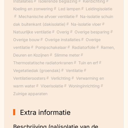
Installaties
Isolerende beglazing
Kierdichting
Koeling en zonwering
Led lampen
Leidingisolatie
Mechanische afvoer ventilatie
Na-isolatie schuin
dak buitenkant (dakisolatie)
Na-isolatie vloer
Natuurlijke ventilatie
Overig
Overige besparing
Overige bouw
Overige installaties
Overige
ventilatie
Pompschakelaar
Radiatorfolie
Ramen,
Deuren en Kozijnen
Slimme meter
Thermostatische radiatorkranen
Tuin en erf
Vegetatiedak (groendak)
Ventilatie
Ventilatieroosters
Verlichting
Verwarming en
warm water
Vloerisolatie
Woninginrichting
Zuinige apparaten
Extra informatie
Beschrijving (na)isolatie van de