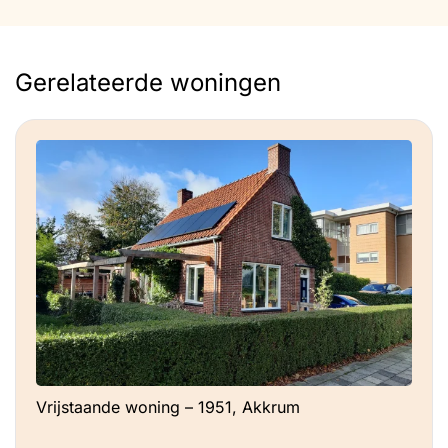
kruipruimte vrij vochtig was. Daarna
hebben we glaswolmatten van circa 10 cm
dikte tegen het bestaande piepschuim
Gerelateerde woningen
aangeschroefd. De geringe afmetingen
van het gat om in de kruipruimte te komen
speelde een belangrijke rol in de
materiaalkeuze. ** Terugslagkleppen
geplaatst in de afvoer van de afzuigkap en
in de afvoer van de badkamer, zodat
onnodige tocht van buiten naar binnen
wordt tegengegaan. ** Brievenbus
vervangen door een geïsoleerde
brievenbus, nadat het ons opviel dat de
brievenbus de koudste plek van de hele
benedenverdieping was. ** Kierdichting:
Vrijstaande woning – 1951, Akkrum
afkitten van de aansluiting van de