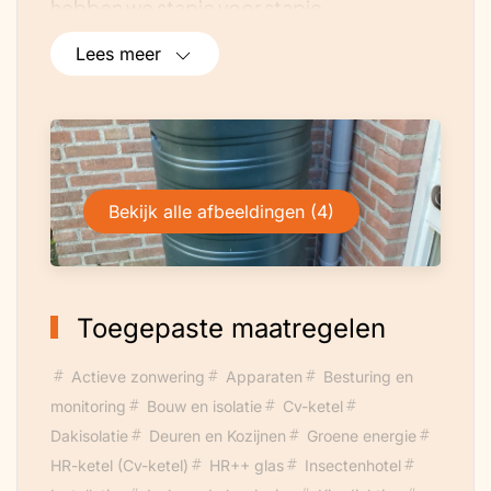
hebben we stapje voor stapje
verbeteringen aangebracht. Denk aan
Lees meer
spouwmuur-, vloer- en dakisolatie,
buitenzonwering, terugslagkleppen in
luchtafvoer, geïsoleerde brievenbus,
kierdichting, HR++ glas, sedumdak en
grote regentonnen.
Bekijk alle afbeeldingen (4)
Toegepaste maatregelen
Actieve zonwering
Apparaten
Besturing en
monitoring
Bouw en isolatie
Cv-ketel
Dakisolatie
Deuren en Kozijnen
Groene energie
HR-ketel (Cv-ketel)
HR++ glas
Insectenhotel