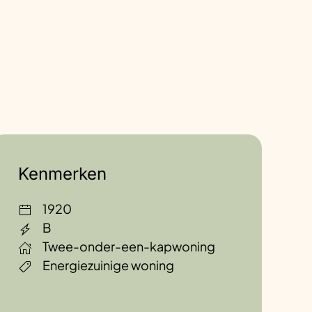
Kenmerken
1920
B
Twee-onder-een-kapwoning
Energiezuinige woning