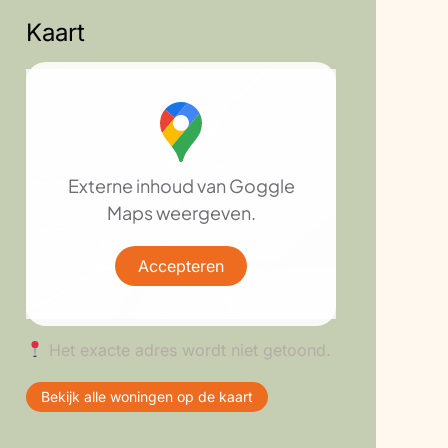
Kaart
Externe inhoud van Goggle
Maps weergeven.
Accepteren
Het exacte adres wordt niet getoond.
Bekijk alle woningen op de kaart