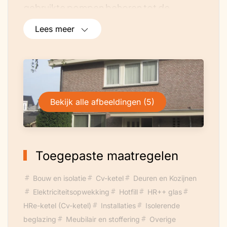
gebruikte pompen behoren tot de
energiezuinigste in hun soort.
Lees meer
Bekijk alle afbeeldingen (5)
Toegepaste maatregelen
Bouw en isolatie
Cv-ketel
Deuren en Kozijnen
Elektriciteitsopwekking
Hotfill
HR++ glas
HRe-ketel (Cv-ketel)
Installaties
Isolerende
beglazing
Meubilair en stoffering
Overige