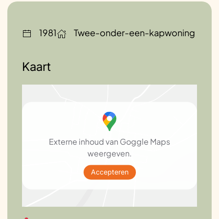
HR++ glas
1981
Twee-onder-een-kapwoning
HR++ glas
Kaart
Hotfill
Waterbesparing overig
Externe inhoud van Goggle Maps
Zonneboiler
weergeven.
Accepteren