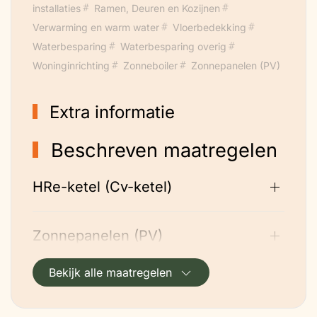
installaties
Ramen, Deuren en Kozijnen
Verwarming en warm water
Vloerbedekking
Waterbesparing
Waterbesparing overig
Woninginrichting
Zonneboiler
Zonnepanelen (PV)
Extra informatie
Beschreven maatregelen
HRe-ketel (Cv-ketel)
Zonnepanelen (PV)
Bekijk alle maatregelen
Vloerbedekking