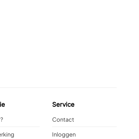
ie
Service
t?
Contact
rking
Inloggen