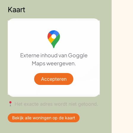
Kaart
Externe inhoud van Goggle
Maps weergeven.
Accepteren
Het exacte adres wordt niet getoond.
Bekijk alle woningen op de kaart