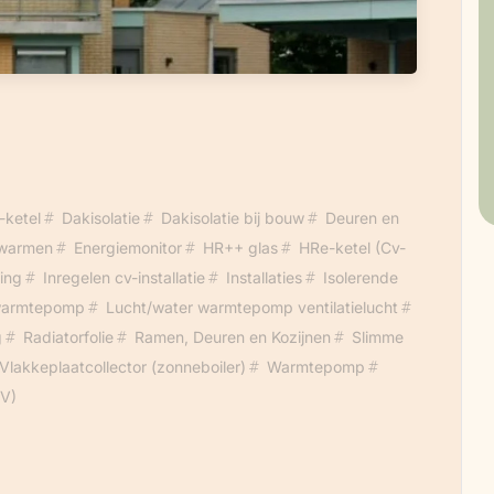
-ketel
Dakisolatie
Dakisolatie bij bouw
Deuren en
rwarmen
Energiemonitor
HR++ glas
HRe-ketel (Cv-
ing
Inregelen cv-installatie
Installaties
Isolerende
warmtepomp
Lucht/water warmtepomp ventilatielucht
g
Radiatorfolie
Ramen, Deuren en Kozijnen
Slimme
Vlakkeplaatcollector (zonneboiler)
Warmtepomp
PV)