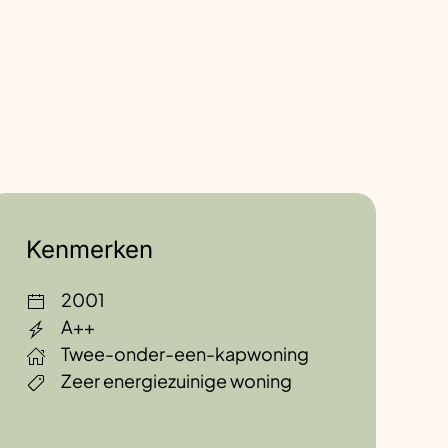
Kenmerken
2001
A++
Twee-onder-een-kapwoning
Zeer energiezuinige woning