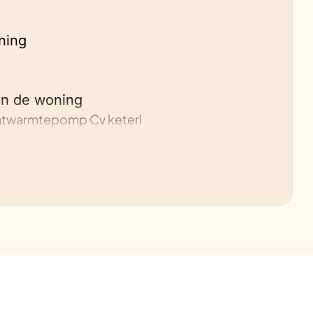
ning
an de woning
htwarmtepomp Cv keterl
60/mnd