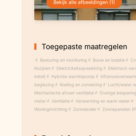
Bekijk alle afbeeldingen (1)
Toegepaste maatregelen
Besturing en monitoring
Bouw en isolatie
Cv
Kozijnen
Elektriciteitsopwekking
Elektrisch ve
ketel)
Hybride warmtepomp
Infraroodverwarm
beglazing
Koeling en zonwering
Lucht/water 
Mechanische afvoer ventilatie
Overige besparin
meter
Ventilatie
Verwarming en warm water
Woninginrichting
Zonneboiler
Zonnepanelen (