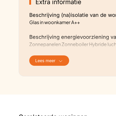
Extra informatie
Beschrijving (na)isolatie van de wo
Glas in woonkamer A++
Beschrijving energievoorziening v
Zonnepanelen Zonneboiler Hybride luc
Hoe is de ventilatie geregeld?
Lees meer
Mechanisch via warmtepomp
Ervaringen
Energie kosten van € 350/mnd naar € 
Toekomstplannen
Water warmtepomp