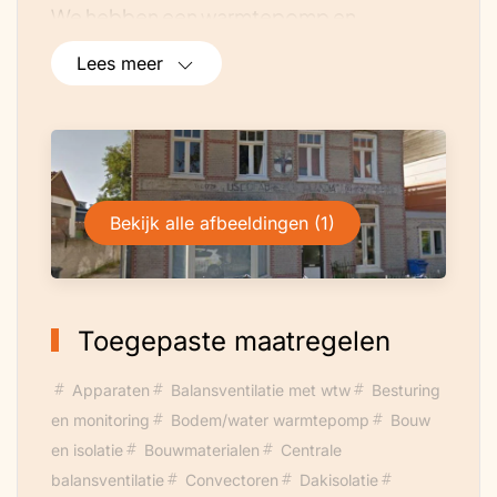
We hebben een warmtepomp en
zonnecollectoren die het hele pand
Lees meer
voorziet van warmte en zomers koelte. en
voor genoeg warm water voor een
cateringsbedrijf en drie studentenkamers
en ons woongedeelte voor maximaal 6
personen.
Bekijk alle afbeeldingen (1)
De isolatie is optimaal uitgevoerd dak
buitenmuren en bodem isolatie.
Toegepaste maatregelen
Apparaten
Balansventilatie met wtw
Besturing
en monitoring
Bodem/water warmtepomp
Bouw
en isolatie
Bouwmaterialen
Centrale
balansventilatie
Convectoren
Dakisolatie