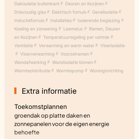
Dakisolatie buitenkant
Deuren en Kozijnen
Drievoudig glas
Elektrisch fornuis
Gevelisolatie
Inductiefornuis
Installaties
Isolerende beglazing
Koeling en zonwering
Leemstuc
Ramen, Deuren
en Kozijnen
Temperatuurregeling per vertrek
Ventilatie
Verwarming en warm water
Vloerisolatie
Vloerverwarming
Voorzetramen
Wandafwerking
Wandisolatie binnen
Warmtedistributie
Warmtepomp
Woninginrichting
Extra informatie
Toekomstplannen
groendak op platte daken en
zonnepanelen voor de eigen energie
behoefte