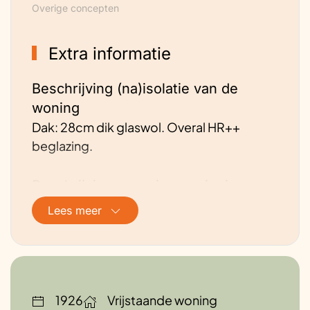
Overige concepten
Extra informatie
Beschrijving (na)isolatie van de
woning
Dak: 28cm dik glaswol. Overal HR++
beglazing.
Beschrijving energievoorziening van
de woning
Lees meer
Zonnepanelen 11 stuks op plat dak.
Houtkachel kantoor. CV aardgas
(voorlopig) oude huis.
1926
Vrijstaande woning
Adviezen