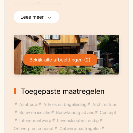
zeer lage Footprint.
Lees meer
Bekijk alle afbeeldingen (2)
Toegepaste maatregelen
Aanbouw
Advies en begeleiding
Architectuur
Bouw en isolatie
Bouwkundig advies
Concept
Interieurontwerp
Levensloopbestendig
Ontwerp en concept
Ontwerpmaatregelen